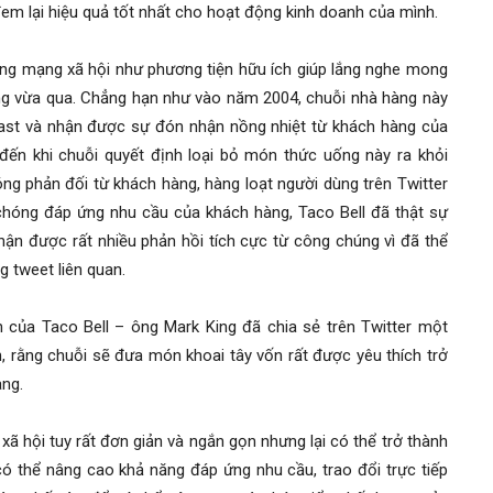
em lại hiệu quả tốt nhất cho hoạt động kinh doanh của mình.
ng mạng xã hội như phương tiện hữu ích giúp lắng nghe mong
g vừa qua. Chẳng hạn như vào năm 2004, chuỗi nhà hàng này
last và nhận được sự đón nhận nồng nhiệt từ khách hàng của
ến khi chuỗi quyết định loại bỏ món thức uống này ra khỏi
óng phản đối từ khách hàng, hàng loạt người dùng trên Twitter
chóng đáp ứng nhu cầu của khách hàng, Taco Bell đã thật sự
 nhận được rất nhiều phản hồi tích cực từ công chúng vì đã thể
ng tweet liên quan.
 của Taco Bell – ông Mark King đã chia sẻ trên Twitter một
, rằng chuỗi sẽ đưa món khoai tây vốn rất được yêu thích trở
àng.
ã hội tuy rất đơn giản và ngắn gọn nhưng lại có thể trở thành
có thể nâng cao khả năng đáp ứng nhu cầu, trao đổi trực tiếp