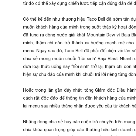
từ đó có thể xây dựng chiến lược tiếp cận đúng đắn để đ
Có thể kế đến như thương hiệu Taco Bell đã sớm tận dụ
muốn khách hàng của mình trong suốt thập kỷ hoạt độn
đã tung ra dòng nước giải khát Mountain Dew vị Baja B
mình, thậm chí còn trở thành xu hướng mạnh mẽ cho đ
menu. Ngay sau đó, Taco Bell đã phải đối diện với làn s
chia sẻ mong muốn chuỗi “hồi sinh” Baja Blast. Nhanh 
đưa loại thức uống này “hồi sinh” trở lại, thậm chí còn
hiện sự chu đáo của mình khi chuỗi trả lời riêng từng dò
Hoặc trong lần gần đây nhất, tổng Giám đốc Điều hành
cách rất độc đáo để thông tin đến khách hàng của mình
lại menu sau nhiều tháng nhận được yêu cầu từ khách h
Những dòng chia sẻ hay các cuộc trò chuyện trên mạng x
chìa khóa quan trọng giúp các thương hiệu kinh doanh 