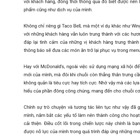
với khách hàng, đồng thời thông qua đó biết được nên 
phẩm cũng như dịch vụ của mình.
Không chỉ riêng gì Taco Bell, mà một ví dụ khác như Wi
với những khách hàng vẫn luôn trung thành với các hươ
đáp lại tình cảm của những vị khách hàng trung thành 
thông báo sẽ đưa các món ăn trở lại phục vụ trong me
Hay với McDonald’s, ngoài việc sử dụng mạng xã hội đ
mới của mình, mà đôi khi chuỗi còn thẳng thắn trưng c
không quản là tiêu cực hay tích cực. Nhờ vậy mà các lự
hiếu của phần đông công chúng, mang đến cho chuỗi cơ h
Chính sự trò chuyện và tương tác liên tục như vậy đã
mình, nắm bắt các yếu tố làm nên thành công cho hoạt 
cải thiện. Điều cốt lõi trong chiến lược này chính là 
được nỗ lực của mình trong quá trình đáp ứng những m