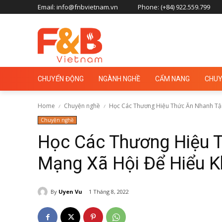
Email: info@fnbvietnam.vn
Phone: (+84) 922.559.799
CHUYỂN ĐỘNG
NGÀNH NGHỀ
CẨM NANG
CHUY
Home
Chuyện nghề
Học Các Thương Hiệu Thức Ăn Nhanh Tận
Chuyện nghề
Học Các Thương Hiệu 
Mạng Xã Hội Để Hiểu 
By
Uyen Vu
1 Tháng 8, 2022