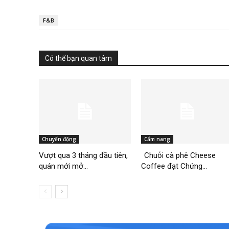
F&B
Có thể bạn quan tâm
Chuyển động
Cẩm nang
Vượt qua 3 tháng đầu tiên,
Chuỗi cà phê Cheese
quán mới mở...
Coffee đạt Chứng...