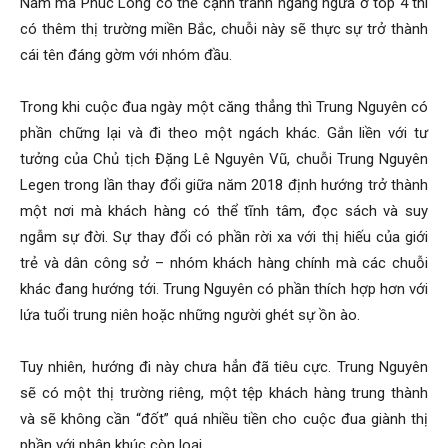
Nam mà Phúc Long có thể cạnh tranh ngang ngửa ở top 4 thì
có thêm thị trường miền Bắc, chuỗi này sẽ thực sự trở thành
cái tên đáng gờm với nhóm đầu.
Trong khi cuộc đua ngày một căng thẳng thì Trung Nguyên có
phần chững lại và đi theo một ngách khác. Gắn liền với tư
tưởng của Chủ tịch Đặng Lê Nguyên Vũ, chuỗi Trung Nguyên
Legen trong lần thay đổi giữa năm 2018 định hướng trở thành
một nơi mà khách hàng có thể tĩnh tâm, đọc sách và suy
ngẫm sự đời. Sự thay đổi có phần rời xa với thị hiếu của giới
trẻ và dân công sở – nhóm khách hàng chính mà các chuỗi
khác đang hướng tới. Trung Nguyên có phần thích hợp hơn với
lứa tuổi trung niên hoặc những người ghét sự ồn ào.
Tuy nhiên, hướng đi này chưa hẳn đã tiêu cực. Trung Nguyên
sẽ có một thị trường riêng, một tệp khách hàng trung thành
và sẽ không cần “đốt” quá nhiều tiền cho cuộc đua giành thị
phần với phân khúc còn loại.