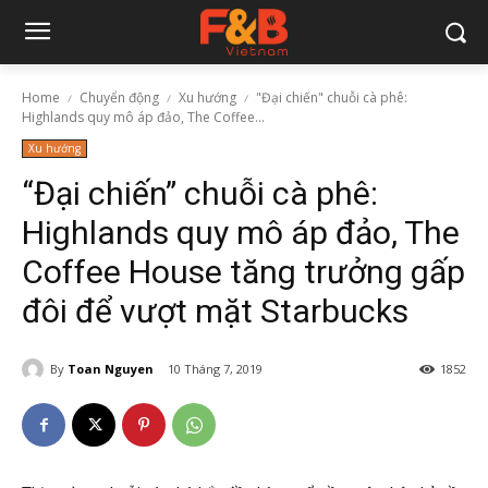
Home
Chuyển động
Xu hướng
"Đại chiến" chuỗi cà phê:
Highlands quy mô áp đảo, The Coffee...
Xu hướng
“Đại chiến” chuỗi cà phê:
Highlands quy mô áp đảo, The
Coffee House tăng trưởng gấp
đôi để vượt mặt Starbucks
By
Toan Nguyen
10 Tháng 7, 2019
1852