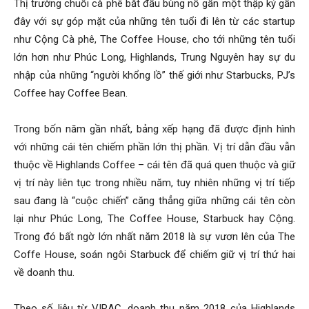
Thị trường chuỗi cà phê bắt đầu bùng nổ gần một thập kỷ gần
đây với sự góp mặt của những tên tuổi đi lên từ các startup
như Cộng Cà phê, The Coffee House, cho tới những tên tuổi
lớn hơn như Phúc Long, Highlands, Trung Nguyên hay sự du
nhập của những “người khổng lồ” thế giới như Starbucks, PJ’s
Coffee hay Coffee Bean.
Trong bốn năm gần nhất, bảng xếp hạng đã được định hình
với những cái tên chiếm phần lớn thị phần. Vị trí dẫn đầu vẫn
thuộc về Highlands Coffee – cái tên đã quá quen thuộc và giữ
vị trí này liên tục trong nhiều năm, tuy nhiên những vị trí tiếp
sau đang là “cuộc chiến” căng thẳng giữa những cái tên còn
lại như Phúc Long, The Coffee House, Starbuck hay Cộng.
Trong đó bất ngờ lớn nhất năm 2018 là sự vươn lên của The
Coffe House, soán ngôi Starbuck để chiếm giữ vị trí thứ hai
về doanh thu.
Theo số liệu từ VIRAC, doanh thu năm 2018 của Highlands