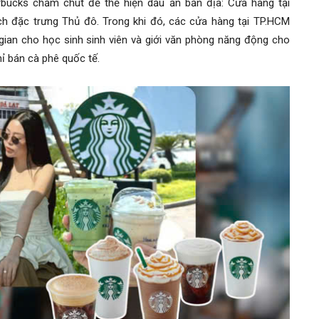
rbucks chăm chút để thể hiện dấu ấn bản địa: Cửa hàng tại
h đặc trưng Thủ đô. Trong khi đó, các cửa hàng tại TP.HCM
g gian cho học sinh sinh viên và giới văn phòng năng động cho
ỉ bán cà phê quốc tế.