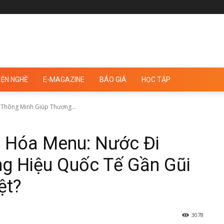
ỆN NGHỀ
E-MAGAZINE
BÁO GIÁ
HỌC TẬP
Thông Minh Giúp Thương...
g Hóa Menu: Nước Đi
g Hiệu Quốc Tế Gần Gũi
ệt?
3078