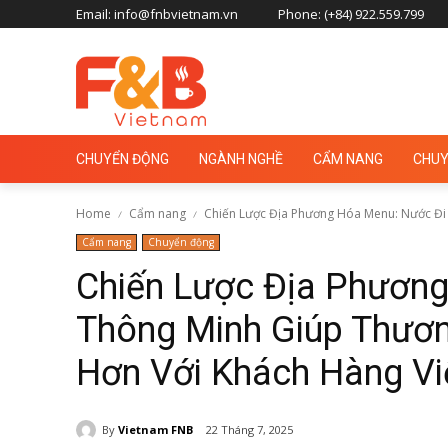
Email: info@fnbvietnam.vn
Phone: (+84) 922.559.799
CHUYỂN ĐỘNG
NGÀNH NGHỀ
CẨM NANG
CHUY
Home
Cẩm nang
Chiến Lược Địa Phương Hóa Menu: Nước Đi 
Cẩm nang
Chuyển động
Chiến Lược Địa Phươn
Thông Minh Giúp Thươn
Hơn Với Khách Hàng Vi
By
Vietnam FNB
22 Tháng 7, 2025