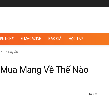
ỆN NGHỀ
E-MAGAZINE
BÁO GIÁ
HỌC TẬP
o Để Gây Ấn...
 Mua Mang Về Thế Nào
2005