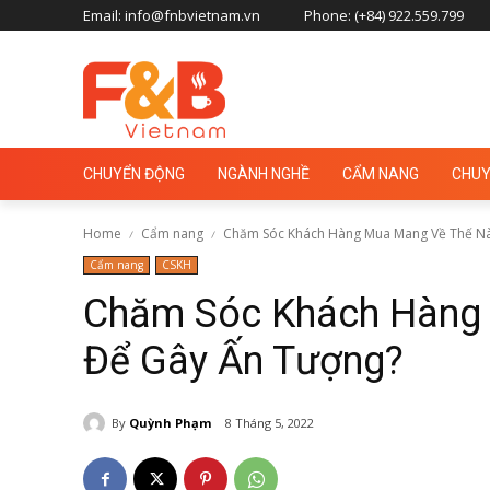
Email: info@fnbvietnam.vn
Phone: (+84) 922.559.799
CHUYỂN ĐỘNG
NGÀNH NGHỀ
CẨM NANG
CHUY
Home
Cẩm nang
Chăm Sóc Khách Hàng Mua Mang Về Thế Nà
Cẩm nang
CSKH
Chăm Sóc Khách Hàng
Để Gây Ấn Tượng?
By
Quỳnh Phạm
8 Tháng 5, 2022