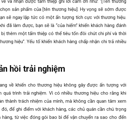
về và nhận được tấm thiệp ghi lời cảm ơn như: “[Tên thương
a chọn sản phẩm của [tên thương hiệu]. Hy vọng sẽ sớm được
 bạn sẽ ngay lập tức có một ấn tượng tích cực với thương hiệu.
 khi đã làm được, bạn sẽ là “của hiếm” khiến khách hàng đánh
 bị thêm một tấm thiệp có thể tiêu tốn đôi chút chi phí và thời
 thương hiệu”. Yếu tố khiến khách hàng chấp nhận chi trả nhiều
n hồi trải nghiệm
ng về khiến cho thương hiệu không gây được ấn tượng với
quá trình trải nghiệm. Vì có nhiều thương hiệu cho rằng khi
oàn thành trách nhiệm của mình, mà không cần quan tâm xem
o đó, để ghi điểm với khách hàng, các chủ quán cần chú trọng
h hàng, từ việc đóng gói bao bì để vận chuyển ra sao cho đến