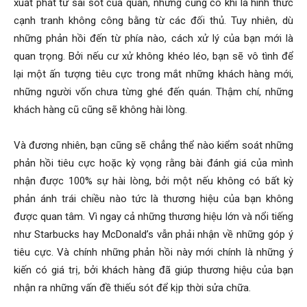
xuất phát từ sai sót của quán, nhưng cũng có khi là hình thức
cạnh tranh không công bằng từ các đối thủ. Tuy nhiên, dù
những phản hồi đến từ phía nào, cách xử lý của bạn mới là
quan trọng. Bởi nếu cư xử không khéo léo, bạn sẽ vô tình để
lại một ấn tượng tiêu cực trong mắt những khách hàng mới,
những người vốn chưa từng ghé đến quán. Thậm chí, những
khách hàng cũ cũng sẽ không hài lòng.
Và đương nhiên, bạn cũng sẽ chẳng thể nào kiểm soát những
phản hồi tiêu cực hoặc kỳ vọng rằng bài đánh giá của mình
nhận được 100% sự hài lòng, bởi một nếu không có bất kỳ
phản ánh trái chiều nào tức là thương hiệu của bạn không
được quan tâm. Vì ngay cả những thương hiệu lớn và nổi tiếng
như Starbucks hay McDonald’s vẫn phải nhận về những góp ý
tiêu cực. Và chính những phản hồi này mới chính là những ý
kiến có giá trị, bởi khách hàng đã giúp thương hiệu của bạn
nhận ra những vấn đề thiếu sót để kịp thời sửa chữa.