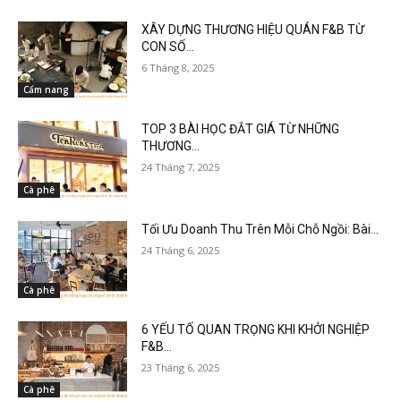
XÂY DỰNG THƯƠNG HIỆU QUÁN F&B TỪ
CON SỐ...
6 Tháng 8, 2025
Cẩm nang
TOP 3 BÀI HỌC ĐẮT GIÁ TỪ NHỮNG
THƯƠNG...
24 Tháng 7, 2025
Cà phê
Tối Ưu Doanh Thu Trên Mỗi Chỗ Ngồi: Bài...
24 Tháng 6, 2025
Cà phê
6 YẾU TỐ QUAN TRỌNG KHI KHỞI NGHIỆP
F&B...
23 Tháng 6, 2025
Cà phê