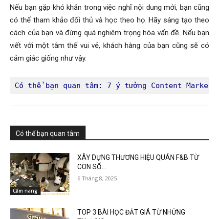
Nếu bạn gặp khó khăn trong việc nghĩ nội dung mới, bạn cũng
có thể tham khảo đối thủ và học theo họ. Hãy sáng tạo theo
cách của bạn và đừng quá nghiêm trọng hóa vấn đề. Nếu bạn
viết với một tâm thế vui vẻ, khách hàng của bạn cũng sẽ có
cảm giác giống như vậy.
Có thể bạn quan tâm: 
7 ý tưởng Content Marketi
Có thể bạn quan tâm
XÂY DỰNG THƯƠNG HIỆU QUÁN F&B TỪ
CON SỐ...
6 Tháng 8, 2025
Cẩm nang
TOP 3 BÀI HỌC ĐẮT GIÁ TỪ NHỮNG