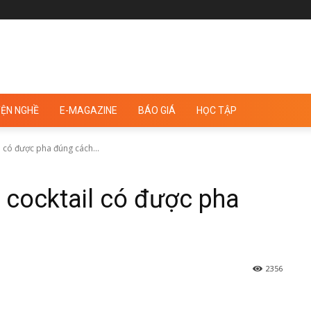
ỆN NGHỀ
E-MAGAZINE
BÁO GIÁ
HỌC TẬP
l có được pha đúng cách...
y cocktail có được pha
2356