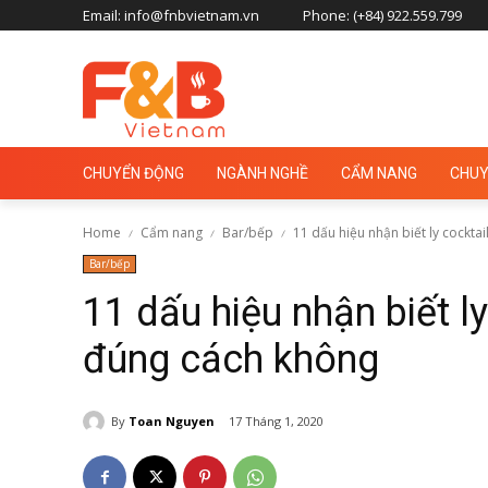
Email: info@fnbvietnam.vn
Phone: (+84) 922.559.799
CHUYỂN ĐỘNG
NGÀNH NGHỀ
CẨM NANG
CHUY
Home
Cẩm nang
Bar/bếp
11 dấu hiệu nhận biết ly cocktai
Bar/bếp
11 dấu hiệu nhận biết l
đúng cách không
By
Toan Nguyen
17 Tháng 1, 2020