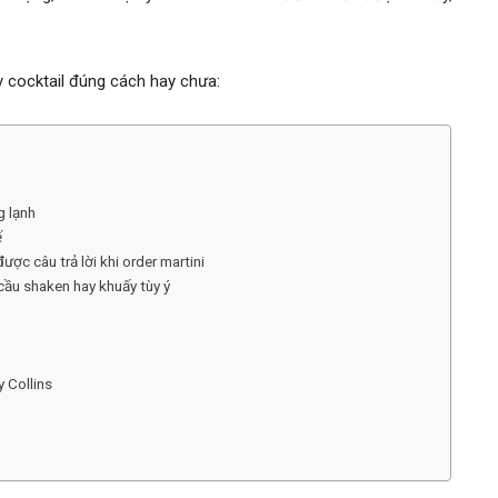
y cocktail đúng cách hay chưa:
g lạnh
ế
ợc câu trả lời khi order martini
 cầu shaken hay khuấy tùy ý
y Collins