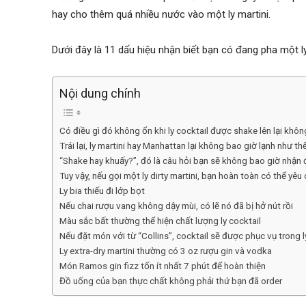
hay cho thêm quá nhiều nước vào một ly martini.
Dưới đây là 11 dấu hiệu nhận biết bạn có đang pha một l
Nội dung chính
Có điều gì đó không ổn khi ly cocktail được shake lên lại khôn
Trái lại, ly martini hay Manhattan lại không bao giờ lạnh như th
“Shake hay khuấy?”, đó là câu hỏi bạn sẽ không bao giờ nhận đư
Tuy vậy, nếu gọi một ly dirty martini, bạn hoàn toàn có thể yêu
Ly bia thiếu đi lớp bọt
Nếu chai rượu vang không dậy mùi, có lẽ nó đã bị hở nút rồi
Màu sắc bất thường thể hiện chất lượng ly cocktail
Nếu đặt món với từ “Collins”, cocktail sẽ được phục vụ trong l
Ly extra-dry martini thường có 3 oz rượu gin và vodka
Món Ramos gin fizz tốn ít nhất 7 phút để hoàn thiện
Đồ uống của bạn thực chất không phải thứ bạn đã order