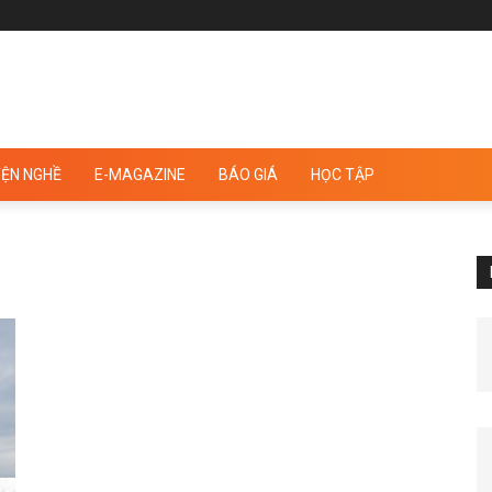
ỆN NGHỀ
E-MAGAZINE
BÁO GIÁ
HỌC TẬP