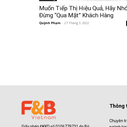
Muốn Tiếp Thị Hiệu Quả, Hãy Nh
Đừng “Qua Mặt” Khách Hàng
Quỳnh Phạm
-
27 Tháng 3, 2022
Thông t
Chuyên tr
Giấy phép ĐKKD số 0106779731 do Bộ