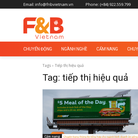
Email: info@fnbvietnam.vn
Phone: (+84) 922.559.799
CHUYỂN ĐỘNG
NGÀNH NGHỀ
CẨM NANG
CHUY
Tags
Tiếp thị hiệu quả
Tag:
tiếp thị hiệu quả
Cẩm nang