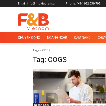
Email: info@fnbvietnam.vn
Phone: (+84) 922.559.799
CHUYỂN ĐỘNG
NGÀNH NGHỀ
CẨM NANG
CHUY
Tags
COGS
Tag:
COGS
Ngành nghề