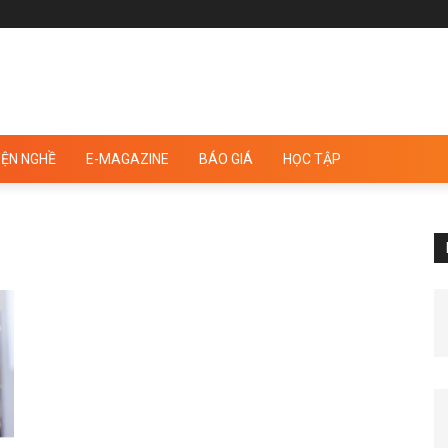
ỆN NGHỀ
E-MAGAZINE
BÁO GIÁ
HỌC TẬP