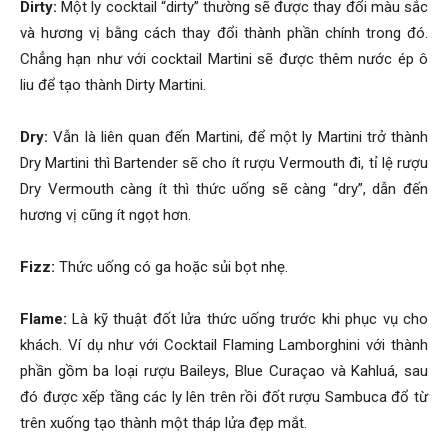
Dirty:
Một ly cocktail “dirty” thường sẽ được thay đổi màu sắc
và hương vị bằng cách thay đổi thành phần chính trong đó.
Chẳng hạn như với cocktail Martini sẽ được thêm nước ép ô
liu để tạo thành Dirty Martini.
Dry:
Vẫn là liên quan đến Martini, để một ly Martini trở thành
Dry Martini thì Bartender sẽ cho ít rượu Vermouth đi, tỉ lệ rượu
Dry Vermouth càng ít thì thức uống sẽ càng “dry”, dẫn đến
hương vị cũng ít ngọt hơn.
Fizz:
Thức uống có ga hoặc sủi bọt nhẹ.
Flame:
Là kỹ thuật đốt lửa thức uống trước khi phục vụ cho
khách. Ví dụ như với Cocktail Flaming Lamborghini với thành
phần gồm ba loại rượu Baileys, Blue Curaçao và Kahluá, sau
đó được xếp tầng các ly lên trên rồi đốt rượu Sambuca đổ từ
trên xuống tạo thành một tháp lửa đẹp mắt.