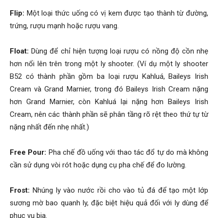
Flip:
Một loại thức uống có vị kem được tạo thành từ đường,
trứng, rượu mạnh hoặc rượu vang.
Float:
Dùng để chỉ hiện tượng loại rượu có nồng độ cồn nhẹ
hơn nổi lên trên trong một ly shooter. (Ví dụ một ly shooter
B52 có thành phần gồm ba loại rượu Kahluá, Baileys Irish
Cream và Grand Marnier, trong đó Baileys Irish Cream nặng
hơn Grand Marnier, còn Kahluá lại nặng hơn Baileys Irish
Cream, nên các thành phần sẽ phân tầng rõ rệt theo thứ tự từ
nặng nhất đến nhẹ nhất.)
Free Pour:
Pha chế đồ uống với thao tác đổ tự do mà không
cần sử dụng vòi rót hoặc dụng cụ pha chế để đo lường.
Frost:
Nhúng ly vào nước rồi cho vào tủ đá để tạo một lớp
sương mờ bao quanh ly, đặc biệt hiệu quả đối với ly dùng để
phục vụ bia.