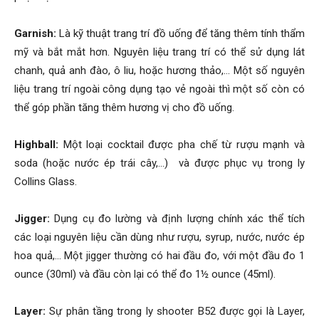
Garnish:
Là kỹ thuật trang trí đồ uống để tăng thêm tính thẩm
mỹ và bắt mắt hơn. Nguyên liệu trang trí có thể sử dụng lát
chanh, quả anh đào, ô liu, hoặc hương thảo,… Một số nguyên
liệu trang trí ngoài công dụng tạo vẻ ngoài thì một số còn có
thể góp phần tăng thêm hương vị cho đồ uống.
Highball:
Một loại cocktail được pha chế từ rượu mạnh và
soda (hoặc nước ép trái cây,…) và được phục vụ trong ly
Collins Glass.
Jigger:
Dụng cụ đo lường và định lượng chính xác thể tích
các loại nguyên liệu cần dùng như rượu, syrup, nước, nước ép
hoa quả,… Một jigger thường có hai đầu đo, với một đầu đo 1
ounce (30ml) và đầu còn lại có thể đo 1½ ounce (45ml).
Layer:
Sự phân tầng trong ly shooter B52 được gọi là Layer,