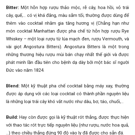
Bitter:
Một hỗn hợp rượu thảo mộc, rễ cây, hoa hồi, vỏ trái
cây, quế,… có vị khá đắng, màu sẫm tối, thường được dùng để
thêm vào cocktail nhằm gia tăng hương vị (Chẳng hạn như
món cocktail Manhattan được pha chế từ hỗn hợp rượu Rye
Whiskey – một loại rượu từ lúa mạch đen, rượu Vermouth, và
vài giọt Angostura Bitters). Angostura Bitters là một trong
những thương hiệu rượu mùi bán chạy nhất thế giới và được
phát minh lần đầu tiên cho bệnh dạ dày bởi một bác sĩ người
Đức vào năm 1824.
Blend:
Một kỹ thuật pha chế cocktail bằng máy xay, thường
được áp dụng với các loại cocktail có thành phần nguyên liệu
là những loại trái cây khó vắt nước như dâu, bơ, táo, chuối,…
Build:
Hay còn được gọi là kỹ thuật rót thẳng, được thực hiện
với thao tác rót trực tiếp nguyên liệu (như rượu, nước hoa quả,
…) theo chiều thẳng đứng 90 độ vào ly đã được cho sẵn đá.