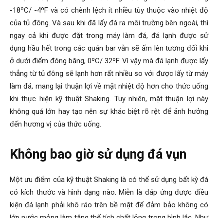
-18ºC/ -4ºF và có chênh lệch ít nhiều tùy thuộc vào nhiệt độ
của tủ đông. Và sau khi đã lấy đá ra môi trường bên ngoài, thì
ngay cả khi được đặt trong máy làm đá, đá lạnh được sử
dụng hầu hết trong các quán bar vẫn sẽ ấm lên tương đối khi
ở dưới điểm đóng băng, 0ºC/ 32ºF. Vì vậy mà đá lạnh được lấy
thẳng từ tủ đông sẽ lạnh hơn rất nhiều so với được lấy từ máy
làm đá, mang lại thuận lợi về mặt nhiệt độ hơn cho thức uống
khi thực hiện kỹ thuật Shaking. Tuy nhiên, mặt thuận lợi này
không quá lớn hay tạo nên sự khác biệt rõ rệt để ảnh hưởng
đến hương vị của thức uống.
Không bao giờ sử dụng đá vụn
Một ưu điểm của kỹ thuật Shaking là có thể sử dụng bất kỳ đá
có kích thước và hình dạng nào. Miễn là đáp ứng được điều
kiện đá lạnh phải khô ráo trên bề mặt để đảm bảo không có
lớp nước mỏng làm tăng thể tích chất lỏng trong bình lắc. Như