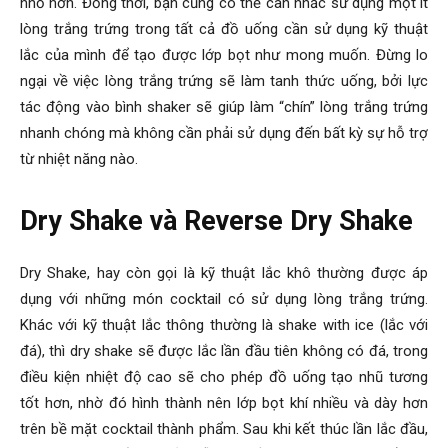
nhỏ hơn. Đồng thời, bạn cũng có thể cân nhắc sử dụng một ít
lòng trắng trứng trong tất cả đồ uống cần sử dụng kỹ thuật
lắc của mình để tạo được lớp bọt như mong muốn. Đừng lo
ngại về việc lòng trắng trứng sẽ làm tanh thức uống, bởi lực
tác động vào bình shaker sẽ giúp làm “chín” lòng trắng trứng
nhanh chóng mà không cần phải sử dụng đến bất kỳ sự hỗ trợ
từ nhiệt năng nào.
Dry Shake và Reverse Dry Shake
Dry Shake, hay còn gọi là kỹ thuật lắc khô thường được áp
dụng với những món cocktail có sử dụng lòng trắng trứng.
Khác với kỹ thuật lắc thông thường là shake with ice (lắc với
đá), thì dry shake sẽ được lắc lần đầu tiên không có đá, trong
điều kiện nhiệt độ cao sẽ cho phép đồ uống tạo nhũ tương
tốt hơn, nhờ đó hình thành nên lớp bọt khí nhiều và dày hơn
trên bề mặt cocktail thành phẩm. Sau khi kết thúc lần lắc đầu,