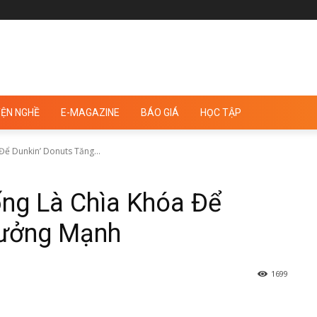
ỆN NGHỀ
E-MAGAZINE
BÁO GIÁ
HỌC TẬP
Để Dunkin’ Donuts Tăng...
ống Là Chìa Khóa Để
rưởng Mạnh
1699