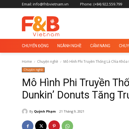
Email: info@fnbvietnam.vn
Phone: (+84) 922.559.799
CHUYỂN ĐỘNG
NGÀNH NGHỀ
CẨM NANG
CHUY
Home
Chuyện nghề
Mô Hình Phi Truyền Thống Là Chìa Khóa 
Chuyện nghề
Mô Hình Phi Truyền Th
Dunkin’ Donuts Tăng T
By
Quỳnh Phạm
21 Tháng 9, 2021