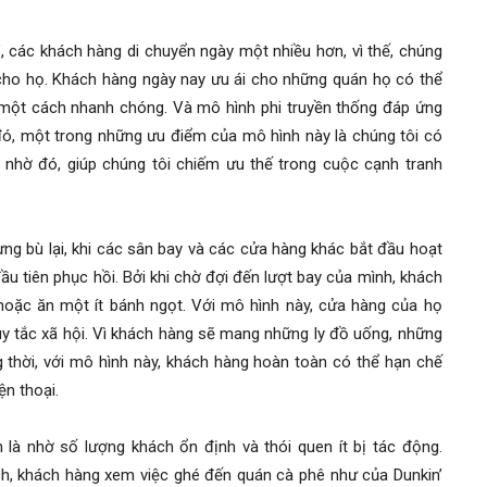
’, các khách hàng di chuyển ngày một nhiều hơn, vì thế, chúng
ho họ. Khách hàng ngày nay ưu ái cho những quán họ có thể
 một cách nhanh chóng. Và mô hình phi truyền thống đáp ứng
, một trong những ưu điểm của mô hình này là chúng tôi có
, nhờ đó, giúp chúng tôi chiếm ưu thế trong cuộc cạnh tranh
ưng bù lại, khi các sân bay và các cửa hàng khác bắt đầu hoạt
đầu tiên phục hồi. Bởi khi chờ đợi đến lượt bay của mình, khách
oặc ăn một ít bánh ngọt. Với mô hình này, cửa hàng của họ
quy tắc xã hội. Vì khách hàng sẽ mang những ly đồ uống, những
thời, với mô hình này, khách hàng hoàn toàn có thể hạn chế
ện thoại.
n là nhờ số lượng khách ổn định và thói quen ít bị tác động.
ịch, khách hàng xem việc ghé đến quán cà phê như của Dunkin’