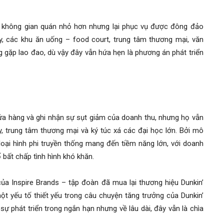
có không gian quán nhỏ hơn nhưng lại phục vụ được đông đảo
y, các khu ăn uống – food court, trung tâm thương mại, văn
g gặp lao đao, dù vậy đây vẫn hứa hẹn là phương án phát triển
cửa hàng và ghi nhận sự sụt giảm của doanh thu, nhưng họ vẫn
, trung tâm thương mại và ký túc xá các đại học lớn. Bởi mô
loại hình phi truyền thống mang đến tiềm năng lớn, với doanh
 bất chấp tình hình khó khăn.
của Inspire Brands – tập đoàn đã mua lại thương hiệu Dunkin’
ột yếu tố thiết yếu trong câu chuyện tăng trưởng của Dunkin’
ự phát triển trong ngắn hạn nhưng về lâu dài, đây vẫn là chìa