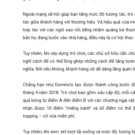
Ngoài mạng xã hội giúp bạn tăng mức độ tương tác, trò 
tác giữa khách hàng với thương hiệu. Và hiệu quả của một
hợp tác với các ngôi sao nổi tiếng nhằm quảng bá thươ
bản họ đang bước vào nhà hàng, điều này là cơ hội thúc
Tuy nhiên, khi xây dựng trò chơi, các chủ sở hữu cần chú
nghĩ cách để có thể lồng ghép những cách để tăng tươn
nghĩa. Bởi nếu không, khách hàng sẽ dễ dàng lãng quên t
Chẳng hạn như Domino’s tạo được thành công bước đầu k
tháng 4 năm 2018. Trò chơi bao gồm sáu cấp độ, mỗi cấ
quả bóng từ điểm A đến điểm B với các chướng ngại vật 
nhận được 10 điểm “miếng bánh” và 60 điểm có thể đư
topping – cỡ vừa miễn phí.
Tuy nhiên, khi xem xét lượt tải xuống và mức độ tương tá