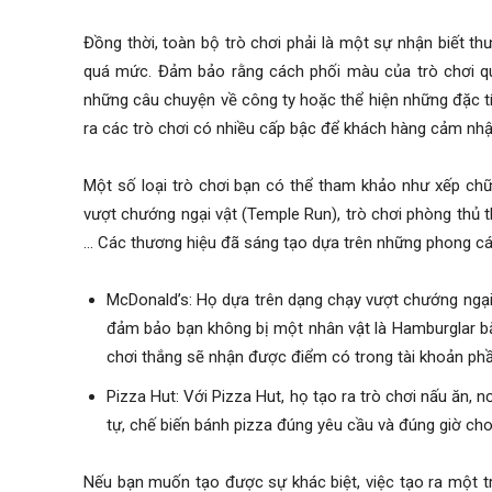
Đồng thời, toàn bộ trò chơi phải là một sự nhận biết 
quá mức. Đảm bảo rằng cách phối màu của trò chơi qu
những câu chuyện về công ty hoặc thể hiện những đặc t
ra các trò chơi có nhiều cấp bậc để khách hàng cảm nh
Một số loại trò chơi bạn có thể tham khảo như xếp chữ
vượt chướng ngại vật (Temple Run), trò chơi phòng thủ t
… Các thương hiệu đã sáng tạo dựa trên những phong cá
McDonald’s: Họ dựa trên dạng chạy vượt chướng ngại v
đảm bảo bạn không bị một nhân vật là Hamburglar bắ
chơi thắng sẽ nhận được điểm có trong tài khoản ph
Pizza Hut: Với Pizza Hut, họ tạo ra trò chơi nấu ăn,
tự, chế biến bánh pizza đúng yêu cầu và đúng giờ cho
Nếu bạn muốn tạo được sự khác biệt, việc tạo ra một tr