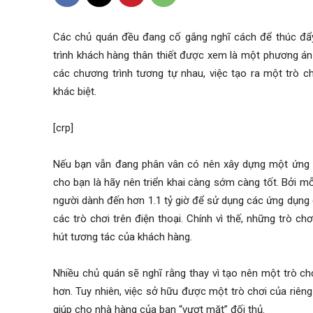
Các chủ quán đều đang cố gắng nghĩ cách để thúc đẩy
trình khách hàng thân thiết được xem là một phương án
các chương trình tương tự nhau, việc tạo ra một trò c
khác biệt.
[crp]
Nếu bạn vẫn đang phân vân có nên xây dựng một ứng d
cho bạn là hãy nên triển khai càng sớm càng tốt. Bởi mỗ
người dành đến hơn 1.1 tỷ giờ để sử dụng các ứng dụng đ
các trò chơi trên điện thoại. Chính vì thế, những trò 
hút tương tác của khách hàng.
Nhiều chủ quán sẽ nghĩ rằng thay vì tạo nên một trò chơ
hơn. Tuy nhiên, việc sở hữu được một trò chơi của riê
giúp cho nhà hàng của bạn “vượt mặt” đối thủ.