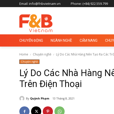
Email: info@fnbvietnam.vn
Phone: (+84) 922.559.799
CHUYỂN ĐỘNG
NGÀNH NGHỀ
CẨM NANG
CHUY
Home
Chuyện nghề
Lý Do Các Nhà Hàng Nên Tạo Ra Các Trò 
Chuyện nghề
Lý Do Các Nhà Hàng Nê
Trên Điện Thoại
By
Quỳnh Phạm
13 Tháng 8, 2021