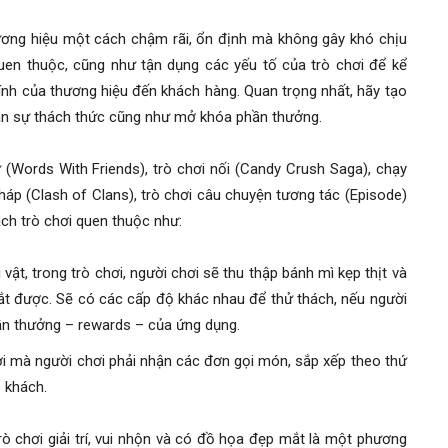
thương hiệu một cách chậm rãi, ổn định mà không gây khó chịu
en thuộc, cũng như tận dụng các yếu tố của trò chơi để kể
ính của thương hiệu đến khách hàng. Quan trọng nhất, hãy tạo
ận sự thách thức cũng như mở khóa phần thưởng.
 (Words With Friends), trò chơi nối (Candy Crush Saga), chạy
háp (Clash of Clans), trò chơi câu chuyện tương tác (Episode)
ch trò chơi quen thuộc như:
ật, trong trò chơi, người chơi sẽ thu thập bánh mì kẹp thịt và
t được. Sẽ có các cấp độ khác nhau để thử thách, nếu người
ần thưởng – rewards – của ứng dụng.
 nơi mà người chơi phải nhận các đơn gọi món, sắp xếp theo thứ
 khách.
ò chơi giải trí, vui nhộn và có đồ họa đẹp mắt là một phương