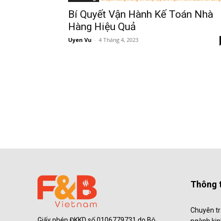
Bí Quyết Vận Hành Kế Toán Nhà
Hàng Hiệu Quả
Uyen Vu
-
4 Tháng 4, 2023
Thông t
Chuyên tr
Giấy phép ĐKKD số 0106779731 do Bộ