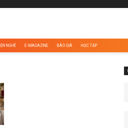
ỆN NGHỀ
E-MAGAZINE
BÁO GIÁ
HỌC TẬP