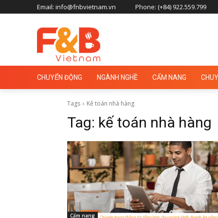
Email: info@fnbvietnam.vn
Phone: (+84) 922.559.799
CHUYỂN ĐỘNG
NGÀNH NGHỀ
CẨM NANG
CHUY
Tags
Kế toán nhà hàng
Tag:
kế toán nhà hàng
Cẩm nang